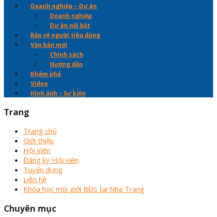
Doanh nghiệp – Dự án
Doanh nghiệp
Dự án nổi bật
Bảo vệ người tiêu dùng
Văn bản mới
Chính sách
Hướng dẫn
Khám phá
Video
Hình ảnh – Sự kiện
Trang
Trang chủ
Giới thiệu
Hội viên
Đăng ký Hội viên
Tuyển dụng
Liên hệ
Khóa học môi giới BĐS tại Nha Trang
Chuyên mục