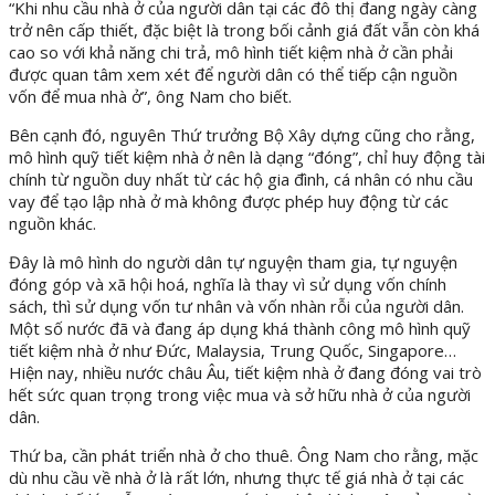
“Khi nhu cầu nhà ở của người dân tại các đô thị đang ngày càng
trở nên cấp thiết, đặc biệt là trong bối cảnh giá đất vẫn còn khá
cao so với khả năng chi trả, mô hình tiết kiệm nhà ở cần phải
được quan tâm xem xét để người dân có thể tiếp cận nguồn
vốn để mua nhà ở”, ông Nam cho biết.
Bên cạnh đó, nguyên Thứ trưởng Bộ Xây dựng cũng cho rằng,
mô hình quỹ tiết kiệm nhà ở nên là dạng “đóng”, chỉ huy động tài
chính từ nguồn duy nhất từ các hộ gia đình, cá nhân có nhu cầu
vay để tạo lập nhà ở mà không được phép huy động từ các
nguồn khác.
Đây là mô hình do người dân tự nguyện tham gia, tự nguyện
đóng góp và xã hội hoá, nghĩa là thay vì sử dụng vốn chính
sách, thì sử dụng vốn tư nhân và vốn nhàn rỗi của người dân.
Một số nước đã và đang áp dụng khá thành công mô hình quỹ
tiết kiệm nhà ở như Đức, Malaysia, Trung Quốc, Singapore…
Hiện nay, nhiều nước châu Âu, tiết kiệm nhà ở đang đóng vai trò
hết sức quan trọng trong việc mua và sở hữu nhà ở của người
dân.
Thứ ba, cần phát triển nhà ở cho thuê. Ông Nam cho rằng, mặc
dù nhu cầu về nhà ở là rất lớn, nhưng thực tế giá nhà ở tại các