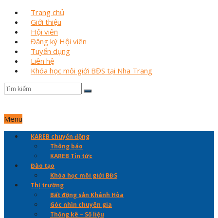
Trang chủ
Giới thiệu
Hội viên
Đăng ký Hội viên
Tuyển dụng
Liên hệ
Khóa học môi giới BĐS tại Nha Trang
Menu
KAREB chuyển động
Thông báo
KAREB Tin tức
Đào tạo
Khóa học môi giới BĐS
Thị trường
Bất động sản Khánh Hòa
Góc nhìn chuyên gia
Thống kê – Số liệu