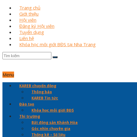
Trang chủ
Giới thiệu
Hội viên
Đăng ký Hội viên
Tuyển dụng
Liên hệ
Khóa học môi giới BĐS tại Nha Trang
Menu
KAREB chuyển động
Thông báo
KAREB Tin tức
Đào tạo
Khóa học môi giới BĐS
Thị trường
Bất động sản Khánh Hòa
Góc nhìn chuyên gia
Thống kê – Số liệu