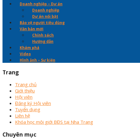
Doanh nghiệp – Dự án
Doanh nghiệp
Dự án nổi bật
Bảo vệ người tiêu dùng
Văn bản mới
Chính sách
Hướng dẫn
Khám phá
Video
Hình ảnh – Sự kiện
Trang
Trang chủ
Giới thiệu
Hội viên
Đăng ký Hội viên
Tuyển dụng
Liên hệ
Khóa học môi giới BĐS tại Nha Trang
Chuyên mục